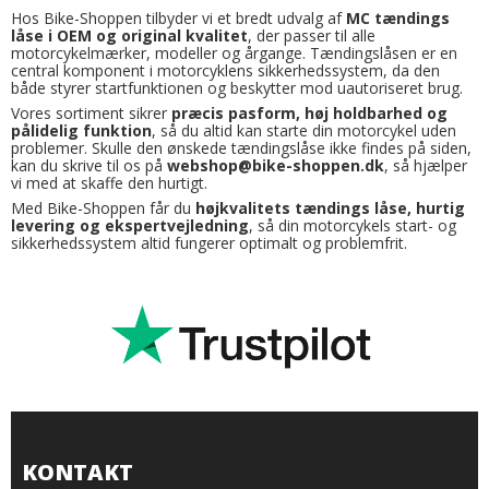
Hos Bike-Shoppen tilbyder vi et bredt udvalg af
MC tændings
låse i OEM og original kvalitet
, der passer til alle
motorcykelmærker, modeller og årgange. Tændingslåsen er en
central komponent i motorcyklens sikkerhedssystem, da den
både styrer startfunktionen og beskytter mod uautoriseret brug.
Vores sortiment sikrer
præcis pasform, høj holdbarhed og
pålidelig funktion
, så du altid kan starte din motorcykel uden
problemer. Skulle den ønskede tændingslåse ikke findes på siden,
kan du skrive til os på
webshop@bike-shoppen.dk
, så hjælper
vi med at skaffe den hurtigt.
Med Bike-Shoppen får du
højkvalitets tændings låse, hurtig
levering og ekspertvejledning
, så din motorcykels start- og
sikkerhedssystem altid fungerer optimalt og problemfrit.
KONTAKT