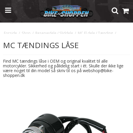
Forside
/
Shop
/
Reservedele / Sliddele
/
MC El dele / Tænding
/
MC Tændings Låse
MC TÆNDINGS LÅSE
Find MC tændings låse i OEM og original kvalitet til alle
motorcykler. Sikkerhed og pålidelig start i ét. Skulle der ikke lige
være noget til din model så skriv til os på webshop@bike-
shoppen.dk