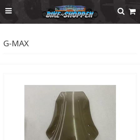
Forside
/
Shop
/
Brugte Reservedele
/
PGO
/
G-MAX
G-MAX