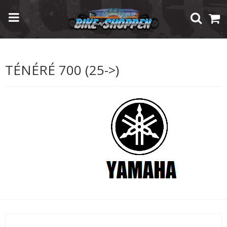
Forside
/
Shop
/
Modelspecifik Udstyr
/
Yamaha
/
Ténéré 700 (25->)
TÉNÉRÉ 700 (25->)