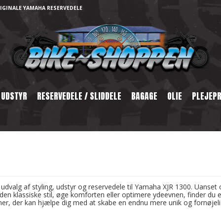
IGINALE YAMAHA RESERVEDELE
 UDSTYR
RESERVEDELE / SLIDDELE
BAGAGE
OLIE
PLEJEP
udvalg af styling, udstyr og reservedele til Yamaha XJR 1300. Uanset
den klassiske stil, øge komforten eller optimere ydeevnen, finder du e
her, der kan hjælpe dig med at skabe en endnu mere unik og fornøjel