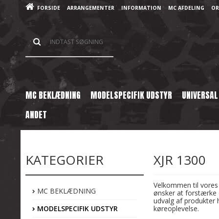
FORSIDE
ARRANGEMENTER
INFORMATION
MC AFDELING
OR
MC BEKLÆDNING
MODELSPECIFIK UDSTYR
UNIVERSAL
ANDET
Forside
/
Shop
/
Modelspecifik Udstyr
/
Yamaha
/
XJR 1300
KATEGORIER
XJR 1300
Velkommen til vores 
MC BEKLÆDNING
ønsker at forstærke 
udvalg af produkter 
MODELSPECIFIK UDSTYR
køreoplevelse.