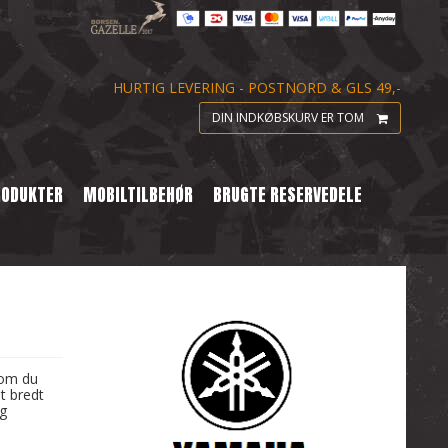
HURTIG LEVERING - POSTNORD & GLS 49,-
DIN INDKØBSKURV ER TOM
RODUKTER
MOBILTILBEHØR
BRUGTE RESERVEDELE
 om du
t bredt
ig