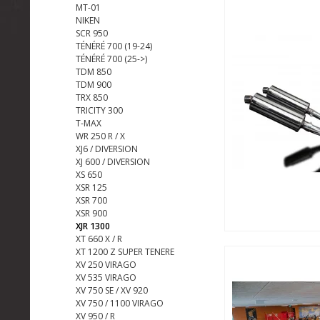
MT-01
NIKEN
SCR 950
TÉNÉRÉ 700 (19-24)
TÉNÉRÉ 700 (25->)
TDM 850
TDM 900
TRX 850
TRICITY 300
T-MAX
WR 250 R / X
XJ6 / DIVERSION
XJ 600 / DIVERSION
XS 650
XSR 125
XSR 700
XSR 900
XJR 1300
XT 660 X / R
XT 1200 Z SUPER TENERE
XV 250 VIRAGO
XV 535 VIRAGO
XV 750 SE / XV 920
XV 750 / 1100 VIRAGO
XV 950 / R