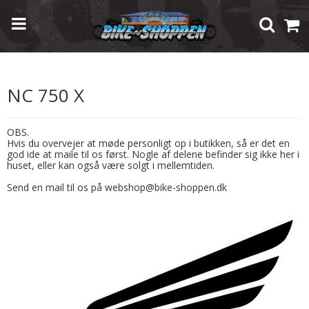
Forside
/
Shop
/
Brugte Reservedele
/
Honda
/
NC 750 X
NC 750 X
OBS.
Hvis du overvejer at møde personligt op i butikken, så er det en
god ide at maile til os først. Nogle af delene befinder sig ikke her i
huset, eller kan også være solgt i mellemtiden.
Send en mail til os på webshop@bike-shoppen.dk