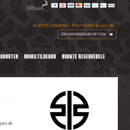
HURTIG LEVERING - POSTNORD & GLS 49,-
DIN INDKØBSKURV ER TOM
RODUKTER
MOBILTILBEHØR
BRUGTE RESERVEDELE
ppen.dk