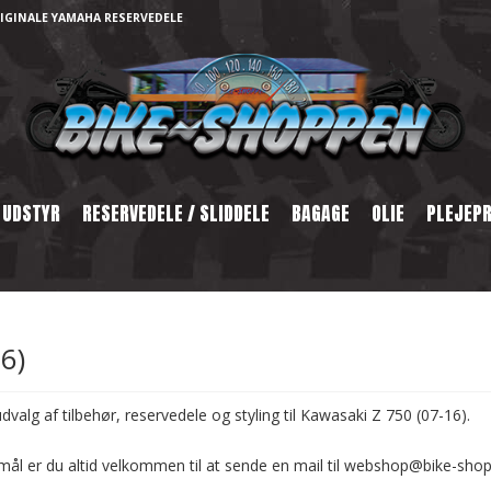
IGINALE YAMAHA RESERVEDELE
 UDSTYR
RESERVEDELE / SLIDDELE
BAGAGE
OLIE
PLEJEP
6)
dvalg af tilbehør, reservedele og styling til Kawasaki Z 750 (07-16).
mål er du altid velkommen til at sende en mail til webshop@bike-sho