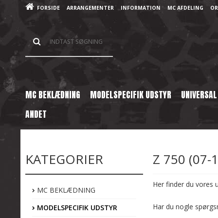
FORSIDE
ARRANGEMENTER
INFORMATION
MC AFDELING
OR
MC BEKLÆDNING
MODELSPECIFIK UDSTYR
UNIVERSAL
ANDET
Forside
/
Shop
/
Modelspecifik Udstyr
/
Kawasaki
/
Z 750 (07-16)
KATEGORIER
Z 750 (07-1
Her finder du vores u
MC BEKLÆDNING
Har du nogle spørgs
MODELSPECIFIK UDSTYR