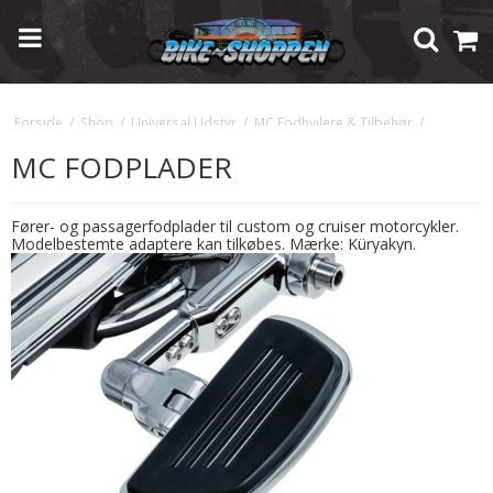
Forside
/
Shop
/
Universal Udstyr
/
MC Fodhvilere & Tilbehør
/
MC Fodplader
MC FODPLADER
Fører- og passagerfodplader til custom og cruiser motorcykler.
Modelbestemte adaptere kan tilkøbes. Mærke: Küryakyn.