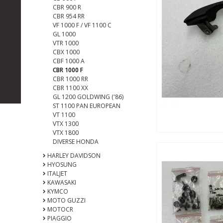
CBR 900 R
CBR 954 RR
VF 1000 F / VF 1100 C
GL 1000
VTR 1000
CBX 1000
CBF 1000 A
CBR 1000 F
CBR 1000 RR
CBR 1100 XX
GL 1200 GOLDWING ('86)
ST 1100 PAN EUROPEAN
VT 1100
VTX 1300
VTX 1800
DIVERSE HONDA
HARLEY DAVIDSON
HYOSUNG
ITALJET
KAWASAKI
KYMCO
MOTO GUZZI
MOTOCR
PIAGGIO