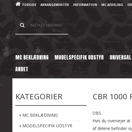
FORSIDE
ARRANGEMENTER
INFORMATION
MC AFDELING
OR
MC BEKLÆDNING
MODELSPECIFIK UDSTYR
UNIVERSAL
ANDET
Forside
/
Shop
/
Brugte Reservedele
/
Honda
/
CBR 1000 F
KATEGORIER
CBR 1000 
OBS.
MC BEKLÆDNING
Hvis du overvejer at 
MODELSPECIFIK UDSTYR
af delene befinder si