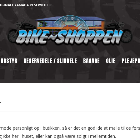
IGINALE YAMAHA RESERVEDELE
 UDSTYR
RESERVEDELE / SLIDDELE
BAGAGE
OLIE
PLEJEP
F
møde personligt op i butikken, så er det en god ide at maile til os før
g ikke her i huset, eller kan også være solgt i mellemtiden.