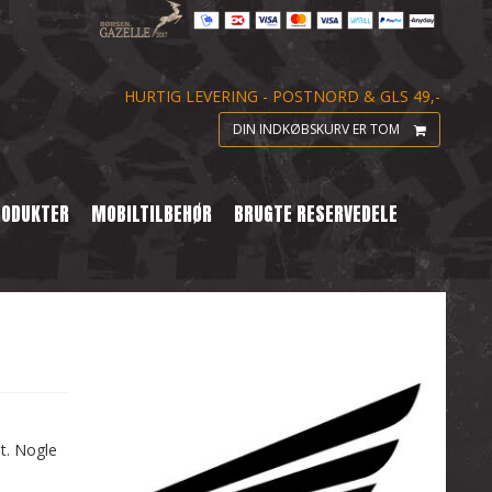
HURTIG LEVERING - POSTNORD & GLS 49,-
DIN INDKØBSKURV ER TOM
RODUKTER
MOBILTILBEHØR
BRUGTE RESERVEDELE
st. Nogle