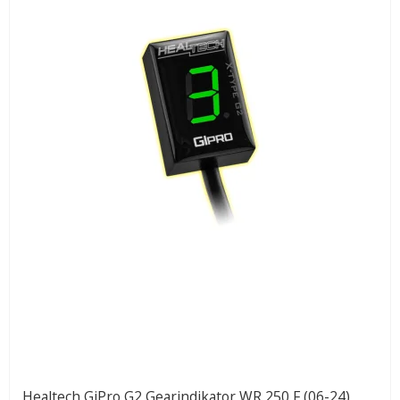
Healtech GiPro G2 Gearindikator WR 250 F (06-24)