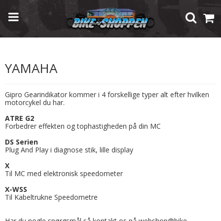
Forside
/
Shop
/
Andet
/
GiPro Gearindikator
/
Yamaha
YAMAHA
Gipro Gearindikator kommer i 4 forskellige typer alt efter hvilken
motorcykel du har.
ATRE G2
Forbedrer effekten og tophastigheden på din MC
DS Serien
Plug And Play i diagnose stik, lille display
X
Til MC med elektronisk speedometer
X-WSS
Til Kabeltrukne Speedometre
Har du nogle spørgsmål så kontakt os på webshop@bike-