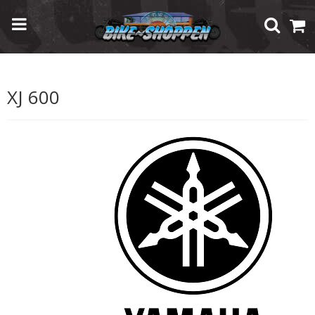
Forside
/
Shop
/
Brugte Reservedele
/
Yamaha
/
XJ 600
XJ 600