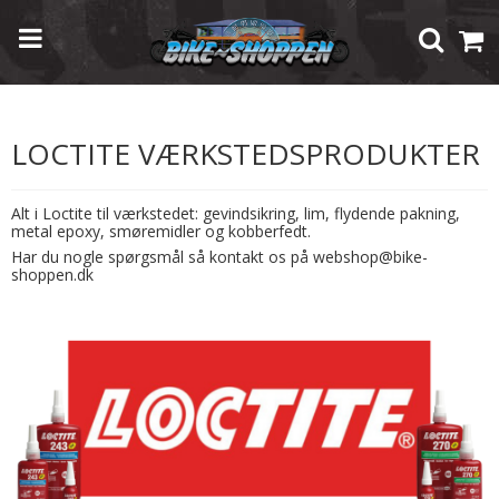
Forside
/
Shop
/
Reservedele / Sliddele
/
Loctite Værkstedsprodukter
LOCTITE VÆRKSTEDSPRODUKTER
Alt i Loctite til værkstedet: gevindsikring, lim, flydende pakning,
metal epoxy, smøremidler og kobberfedt.
Har du nogle spørgsmål så kontakt os på webshop@bike-
shoppen.dk