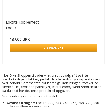
Loctite Kobberfedt
Loctite
137,00 DKK
VIS PRODUKT
Hos Bike-Shoppen tilbyder vi et bredt udvalg af
Loctite
værkstedsprodukter
, perfekt til alle motorcykelreparationer og
vedligehold. Sortimentet inkluderer gevindsikringer i forskellige
styrker, lim, flydende pakninger, metal epoxy samt smøremidler,
så du altid har det rette produkt til opgaven.
Vores udvalg omfatter blandt andet:
Gevindsikringer:
Loctite 222, 243, 248, 262, 268, 270, 290 –
til lav, mellem og høj styrke