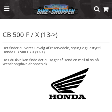
Forside
/
Shop
/
Modelspecifik Udstyr
/
Honda
/
CB 500 F / X (13->)
CB 500 F / X (13->)
Her finder du vores udvalg af reservedele, styling og udstyr til
Honda CB 500 F / X (13->).
Hvis du ikke kan finde det du søger så send en mail til os på
Webshop@bike-shoppen.dk