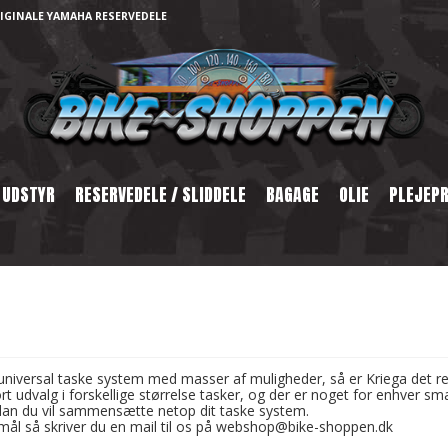
IGINALE YAMAHA RESERVEDELE
 UDSTYR
RESERVEDELE / SLIDDELE
BAGAGE
OLIE
PLEJEP
t universal taske system med masser af muligheder, så er Kriega det re
ort udvalg i forskellige størrelse tasker, og der er noget for enhver s
dan du vil sammensætte netop dit taske system.
mål så skriver du en mail til os på webshop@bike-shoppen.dk