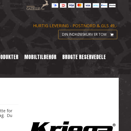
HURTIG LEVERING - POSTNORD & GLS 49,-
DIN INDKØBSKURV ER TOM
RODUKTER
MOBILTILBEHØR
BRUGTE RESERVEDELE
tte for
mag. Du