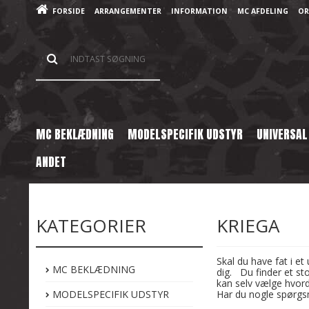
FORSIDE
ARRANGEMENTER
INFORMATION
MC AFDELING
OR
MC BEKLÆDNING
MODELSPECIFIK UDSTYR
UNIVERSAL
ANDET
Forside
/
Shop
/
Bagage
/
Kriega
KATEGORIER
KRIEGA
Skal du have fat i e
MC BEKLÆDNING
dig. Du finder et st
kan selv vælge hvor
MODELSPECIFIK UDSTYR
Har du nogle spørgs