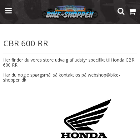
Forside
/
Shop
/
Modelspecifik Udstyr
/
Honda
/
CBR 600 RR
CBR 600 RR
Her finder du vores store udvalg af udstyr specifikt til Honda CBR
600 RR.
Har du nogle spørgsmål så kontakt os på webshop@bike-
shoppen.dk