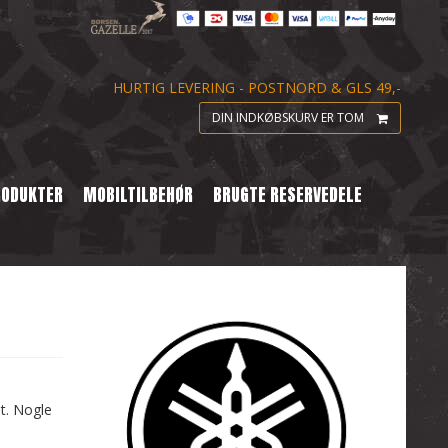
HURTIG LEVERING - POSTNORD & GLS 49,-
DIN INDKØBSKURV ER TOM
RODUKTER
MOBILTILBEHØR
BRUGTE RESERVEDELE
st. Nogle