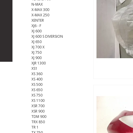
N-MAX
X-MAX 300
X-MAX 250
XENTER
XJ6 - F
XJ 600
XJ 600 S DIVERSION
XJ 650
XJ 700 X
XJ 750
XJ 900
XJR 1300
XS1
XS 360
XS 400
XS 500
XS 650
XS 750
XS 1100
XSR 700
XSR 900
TDM 900
TRX 850
TR 1
TX 750