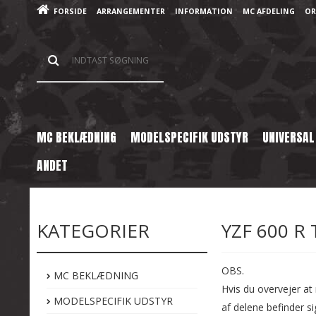
FORSIDE
ARRANGEMENTER
INFORMATION
MC AFDELING
OR
MC BEKLÆDNING
MODELSPECIFIK UDSTYR
UNIVERSAL
ANDET
Forside
/
Shop
/
Brugte Reservedele
/
Yamaha
/
YZF 600 R Thund
KATEGORIER
YZF 600 
OBS.
MC BEKLÆDNING
Hvis du overvejer at 
MODELSPECIFIK UDSTYR
af delene befinder si