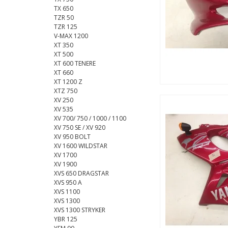
TX 650
TZR 50
TZR 125
V-MAX 1200
XT 350
XT 500
XT 600 TENERE
XT 660
XT 1200 Z
XTZ 750
XV 250
XV 535
XV 700/ 750 / 1000 / 1100
XV 750 SE / XV 920
XV 950 BOLT
XV 1600 WILDSTAR
XV 1700
XV 1900
XVS 650 DRAGSTAR
XVS 950 A
XVS 1100
XVS 1300
XVS 1300 STRYKER
YBR 125