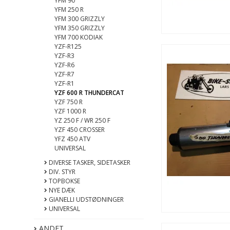
YFM 90
YFM 250 R
YFM 300 GRIZZLY
YFM 350 GRIZZLY
YFM 700 KODIAK
YZF-R125
YZF-R3
YZF-R6
YZF-R7
YZF-R1
YZF 600 R THUNDERCAT
YZF 750 R
YZF 1000 R
YZ 250 F / WR 250 F
YZF 450 CROSSER
YFZ 450 ATV
UNIVERSAL
DIVERSE TASKER, SIDETASKER
DIV. STYR
TOPBOKSE
NYE DÆK
GIANELLI UDSTØDNINGER
UNIVERSAL
ANDET