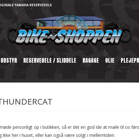
IGINALE YAMAHA RESERVEDELE
 UDSTYR
RESERVEDELE / SLIDDELE
BAGAGE
OLIE
PLEJEP
ercat
R THUNDERCAT
møde personligt op i butikken, så er det en god ide at maile til os før
g ikke her i huset, eller kan også være solgt i mellemtiden.