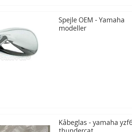
Spejle OEM - Yamaha
modeller
Kåbeglas - yamaha yzf
thundercat