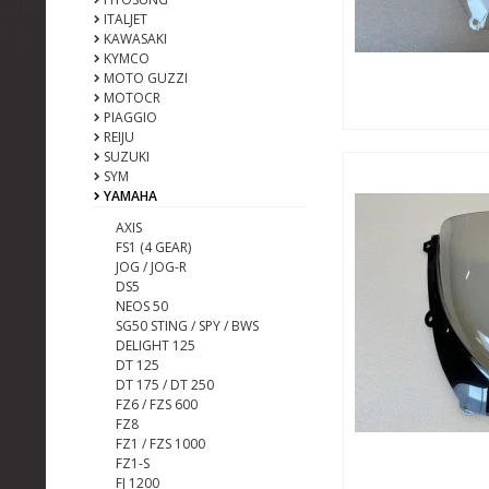
ITALJET
KAWASAKI
KYMCO
MOTO GUZZI
MOTOCR
PIAGGIO
REIJU
SUZUKI
SYM
YAMAHA
AXIS
FS1 (4 GEAR)
JOG / JOG-R
DS5
NEOS 50
SG50 STING / SPY / BWS
DELIGHT 125
DT 125
DT 175 / DT 250
FZ6 / FZS 600
FZ8
FZ1 / FZS 1000
FZ1-S
FJ 1200