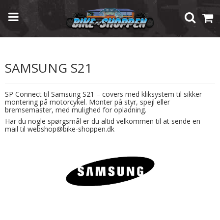
Forside
/
Shop
/
Mobiltilbehør
/
Samsung
/
Samsung S21
SAMSUNG S21
SP Connect til Samsung S21 – covers med kliksystem til sikker
montering på motorcykel. Monter på styr, spejl eller
bremsemaster, med mulighed for opladning.
Har du nogle spørgsmål er du altid velkommen til at sende en
mail til webshop@bike-shoppen.dk