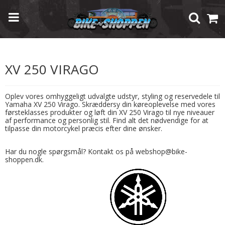
Forside
/
Shop
/
Modelspecifik Udstyr
/
Yamaha
/
XV 250 Virago
XV 250 VIRAGO
Oplev vores omhyggeligt udvalgte udstyr, styling og reservedele til
Yamaha XV 250 Virago. Skræddersy din køreoplevelse med vores
førsteklasses produkter og løft din XV 250 Virago til nye niveauer
af performance og personlig stil. Find alt det nødvendige for at
tilpasse din motorcykel præcis efter dine ønsker.
Har du nogle spørgsmål? Kontakt os på webshop@bike-
shoppen.dk.