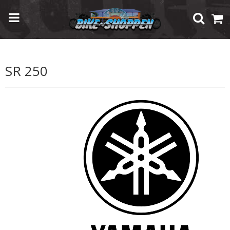
Forside
/
Shop
/
Brugte Reservedele
/
Yamaha
/
SR 250
SR 250