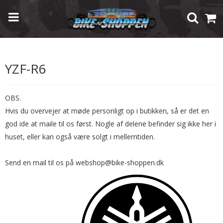
Forside
/
Shop
/
Brugte Reservedele
/
Yamaha
/
YZF-R6
YZF-R6
OBS.
Hvis du overvejer at møde personligt op i butikken, så er det en
god ide at maile til os først. Nogle af delene befinder sig ikke her i
huset, eller kan også være solgt i mellemtiden.
Send en mail til os på webshop@bike-shoppen.dk