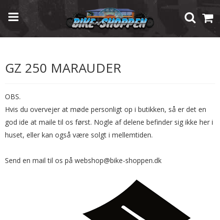
Forside
/
Shop
/
Brugte Reservedele
/
Suzuki
/
GZ 250 Marauder
GZ 250 MARAUDER
OBS.
Hvis du overvejer at møde personligt op i butikken, så er det en
god ide at maile til os først. Nogle af delene befinder sig ikke her i
huset, eller kan også være solgt i mellemtiden.
Send en mail til os på webshop@bike-shoppen.dk