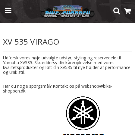
Forside
/
Shop
/
Modelspecifik Udstyr
/
Yamaha
/
XV 535 Virago
XV 535 VIRAGO
Udforsk vores nøje udvalgte udstyr, styling og reservedele til
Yamaha XV535. Skræddersy din køreoplevelse med vores
kvalitetsprodukter og løft din XV535 til nye højder af performance
og unik stil.
Har du nogle spørgsmål? Kontakt os på webshop@bike-
shoppen.dk.