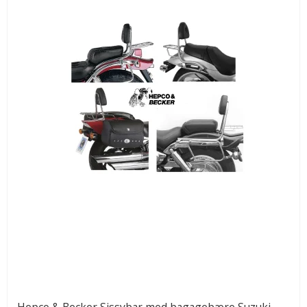
Hepco & Becker Sissybar med bagagebære Suzuki