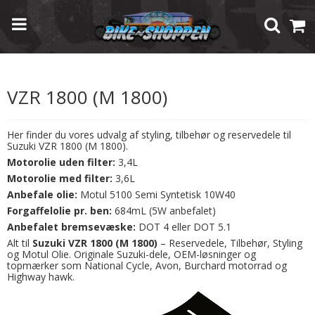
Forside
/
Shop
/
Modelspecifik Udstyr
/
Suzuki
/
VZR 1800 (M 1800)
VZR 1800 (M 1800)
Her finder du vores udvalg af styling, tilbehør og reservedele til
Suzuki VZR 1800 (M 1800).
Motorolie uden filter:
3,4L
Motorolie med filter:
3,6L
Anbefale olie:
Motul 5100 Semi Syntetisk 10W40
Forgaffelolie pr. ben:
684mL (5W anbefalet)
Anbefalet bremsevæske:
DOT 4 eller DOT 5.1
Alt til
Suzuki VZR 1800 (M 1800)
– Reservedele, Tilbehør, Styling
og Motul Olie. Originale Suzuki-dele, OEM-løsninger og
topmærker som National Cycle, Avon, Burchard motorrad og
Highway hawk.