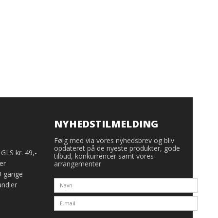
NYHEDSTILMELDING
Følg med via vores nyhedsbrev og bliv
opdateret på de nyeste produkter, gode
GLS kr. 49,-
tilbud, konkurrencer samt vores
er
arrangementer
9 gange
ndler