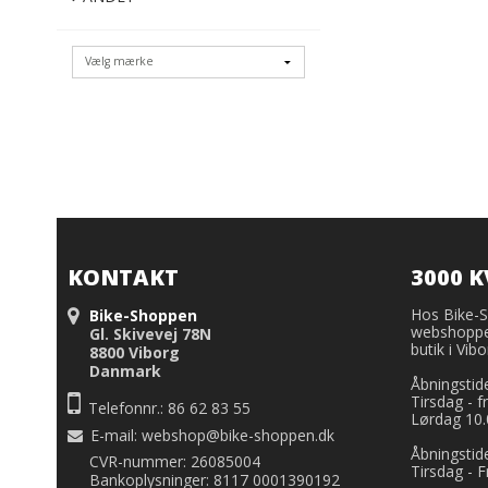
KONTAKT
3000 
Hos Bike-S
Bike-Shoppen
webshoppe
Gl. Skivevej 78N
butik i Vibo
8800 Viborg
Danmark
Åbningstide
Tirsdag - 
Telefonnr.: 86 62 83 55
Lørdag 10.
E-mail
:
webshop@bike-shoppen.dk
Åbningstide
CVR-nummer: 26085004
Tirsdag - F
Bankoplysninger: 8117 0001390192