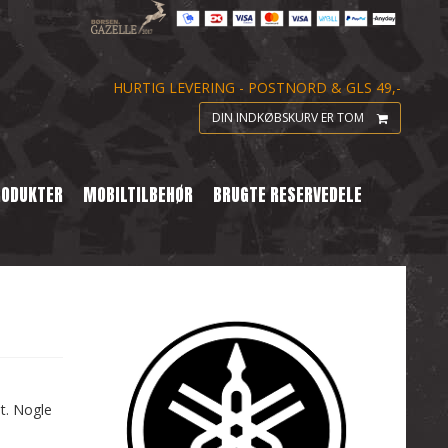
HURTIG LEVERING - POSTNORD & GLS 49,-
DIN INDKØBSKURV ER TOM
RODUKTER
MOBILTILBEHØR
BRUGTE RESERVEDELE
st. Nogle