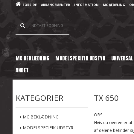
FORSIDE
ARRANGEMENTER
INFORMATION
MC AFDELING
OR
MC BEKLÆDNING
MODELSPECIFIK UDSTYR
UNIVERSAL
ANDET
Forside
/
Shop
/
Brugte Reservedele
/
Yamaha
/
TX 650
KATEGORIER
TX 650
OBS.
MC BEKLÆDNING
Hvis du overvejer at 
MODELSPECIFIK UDSTYR
af delene befinder si