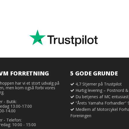
KVM FORRETNING
5 GODE GRUNDE
hoppen har vi et stort udvalg på
4,7 Stjerner på Trustpilot
n, men kom også forbi vores
Hurtig levering – Postnord & 
rg.
Du betjenes af MC entusiast
r - Butik:
"Årets Yamaha Forhandler" 
fredag 13.00-17.00
Medlem af Motorcykel Forha
00-14.00
Foreningen
r - Telefon:
redag: 10:00 - 15:00