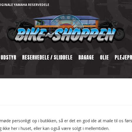
IGINALE YAMAHA RESERVEDELE
 UDSTYR
RESERVEDELE / SLIDDELE
BAGAGE
OLIE
PLEJEP
møde personligt op i butikken, så er det en god ide at maile til os før
g ikke her i huset, eller kan også være solgt i mellemtiden.