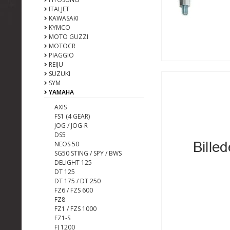
ITALJET
KAWASAKI
KYMCO
MOTO GUZZI
MOTOCR
PIAGGIO
REIJU
SUZUKI
SYM
YAMAHA
AXIS
FS1 (4 GEAR)
JOG / JOG-R
DS5
NEOS 50
SG50 STING / SPY / BWS
DELIGHT 125
DT 125
DT 175 / DT 250
FZ6 / FZS 600
FZ8
FZ1 / FZS 1000
FZ1-S
FJ 1200