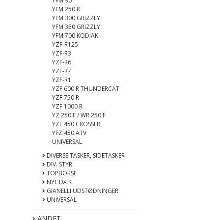
YFM 90
YFM 250 R
YFM 300 GRIZZLY
YFM 350 GRIZZLY
YFM 700 KODIAK
YZF-R125
YZF-R3
YZF-R6
YZF-R7
YZF-R1
YZF 600 R THUNDERCAT
YZF 750 R
YZF 1000 R
YZ 250 F / WR 250 F
YZF 450 CROSSER
YFZ 450 ATV
UNIVERSAL
DIVERSE TASKER, SIDETASKER
DIV. STYR
TOPBOKSE
NYE DÆK
GIANELLI UDSTØDNINGER
UNIVERSAL
ANDET