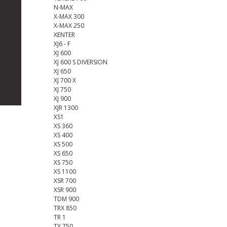
N-MAX
X-MAX 300
X-MAX 250
XENTER
XJ6 - F
XJ 600
XJ 600 S DIVERSION
XJ 650
XJ 700 X
XJ 750
XJ 900
XJR 1300
XS1
XS 360
XS 400
XS 500
XS 650
XS 750
XS 1100
XSR 700
XSR 900
TDM 900
TRX 850
TR 1
TX 750