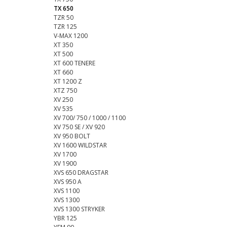
TX 650
TZR 50
TZR 125
V-MAX 1200
XT 350
XT 500
XT 600 TENERE
XT 660
XT 1200 Z
XTZ 750
XV 250
XV 535
XV 700/ 750 / 1000 / 1100
XV 750 SE / XV 920
XV 950 BOLT
XV 1600 WILDSTAR
XV 1700
XV 1900
XVS 650 DRAGSTAR
XVS 950 A
XVS 1100
XVS 1300
XVS 1300 STRYKER
YBR 125