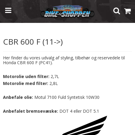
Forside
/
Shop
/
Modelspecifik Udstyr
/
Honda
/
CBR 600 F (11->)
CBR 600 F (11->)
Her finder du vores udvalg af styling, tilbehør og reservedele til
Honda CBR 600 F (PC41).
Motorolie uden filter:
2,7L
Motorolie med filter:
2,8L
Anbefale olie:
Motul 7100 Fuld Syntetisk 10W30
Anbefalet bremsevæske:
DOT 4 eller DOT 5.1